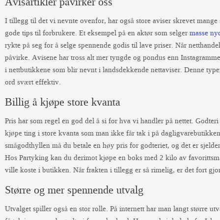
Avisartikler påvirker oss
I tillegg til det vi nevnte ovenfor, har også store aviser skrevet mang
gode tips til forbrukere. Et eksempel på en aktør som selger
masse nyd
rykte på seg for å selge spennende godis til lave priser. Når netthandel b
påvirke. Avisene har tross alt mer tyngde og pondus enn Instagrammer
i nettbutikkene som blir nevnt i landsdekkende nettaviser. Denne ty
ord svært effektiv.
Billig å kjøpe store kvanta
Pris har som regel en god del å si for hva vi handler på nettet. Godte
kjøpe ting i store kvanta som man ikke får tak i på dagligvarebutikken
smågodthyllen må du betale en høy pris for godteriet, og det er sjelde
Hos Partyking kan du derimot kjøpe en boks med 2 kilo av favorittsmåg
ville koste i butikken. Når frakten i tillegg er så rimelig, er det fort gjo
Større og mer spennende utvalg
Utvalget spiller også en stor rolle. På internett har man langt større ut