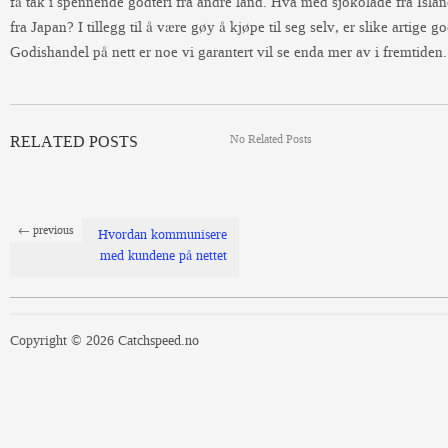
få tak i spennende godteri fra andre land. Hva med sjokolade fra Isl
fra Japan? I tillegg til å være gøy å kjøpe til seg selv, er slike artige g
Godishandel på nett er noe vi garantert vil se enda mer av i fremtiden.
No Related Posts
RELATED POSTS
← previous
Hvordan kommunisere
med kundene på nettet
Copyright © 2026 Catchspeed.no