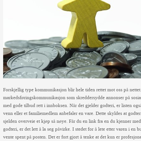
Forskjellig type kommunikasjon blir hele tiden rettet mot oss på nette
markedsføringskommunikasjon som skreddersydde annonser på sosiale 
med gode tilbud rett i innboksen. Når det gjelder godteri, er listen og
venn eller et familiemedlem anbefaler en vare. Dette skyldes at godte
sjelden overveie et kjøp så nøye. Får du en link fra en du kjenner me
godteri, er det lett å la seg påvirke. I stedet for å lete etter varen i en
vente spent på posten. Det er fort gjort å tenke at det kun er profesj