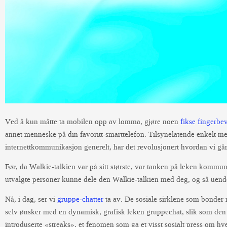
Ved å kun måtte ta mobilen opp av lomma, gjøre noen
fikse fingerbe
annet menneske på din favoritt-smarttelefon. Tilsynelatende enkelt m
internettkommunikasjon generelt, har det revolusjonert hvordan vi g
Før, da Walkie-talkien var på sitt største, var tanken på leken komm
utvalgte personer kunne dele den Walkie-talkien med deg, og så uendel
Nå, i dag, ser vi
gruppe-chatter
ta av. De sosiale sirklene som bonder 
selv ønsker med en dynamisk, grafisk leken gruppechat, slik som den
introduserte «streaks», et fenomen som ga et visst sosialt press om h