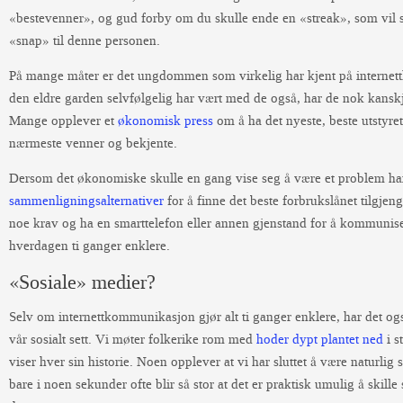
«bestevenner», og gud forby om du skulle ende en «streak», som vil s
«snap» til denne personen.
På mange måter er det ungdommen som virkelig har kjent på interne
den eldre garden selvfølgelig har vært med de også, har de nok kanskj
Mange opplever et
økonomisk press
om å ha det nyeste, beste utstyret 
nærmeste venner og bekjente.
Dersom det økonomiske skulle en gang vise seg å være et problem h
sammenligningsalternativer
for å finne det beste forbrukslånet tilgjen
noe krav og ha en smarttelefon eller annen gjenstand for å kommunise
hverdagen ti ganger enklere.
«Sosiale» medier?
Selv om internettkommunikasjon gjør alt ti ganger enklere, har det og
vår sosialt sett. Vi møter folkerike rom med
hoder dypt plantet ned
i s
viser hver sin historie. Noen opplever at vi har sluttet å være naturlig s
bare i noen sekunder ofte blir så stor at det er praktisk umulig å skille